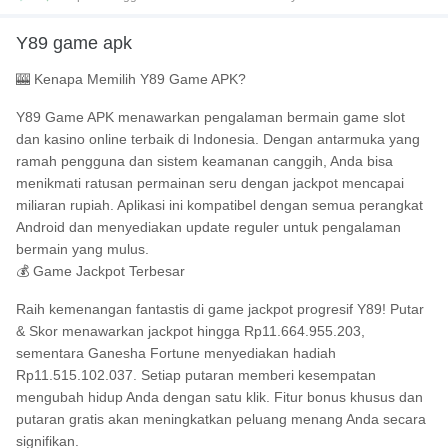
Y89 game apk
🎰 Kenapa Memilih Y89 Game APK?
Y89 Game APK menawarkan pengalaman bermain game slot
dan kasino online terbaik di Indonesia. Dengan antarmuka yang
ramah pengguna dan sistem keamanan canggih, Anda bisa
menikmati ratusan permainan seru dengan jackpot mencapai
miliaran rupiah. Aplikasi ini kompatibel dengan semua perangkat
Android dan menyediakan update reguler untuk pengalaman
bermain yang mulus.
💰 Game Jackpot Terbesar
Raih kemenangan fantastis di game jackpot progresif Y89! Putar
& Skor menawarkan jackpot hingga Rp11.664.955.203,
sementara Ganesha Fortune menyediakan hadiah
Rp11.515.102.037. Setiap putaran memberi kesempatan
mengubah hidup Anda dengan satu klik. Fitur bonus khusus dan
putaran gratis akan meningkatkan peluang menang Anda secara
signifikan.