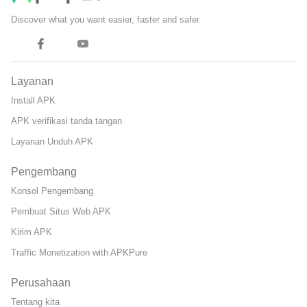
Rudi Hartono
Discover what you want easier, faster and safer.
Rating: 4.9/5
2023-10-21 11:20
Jackpot Fortune Rabbit gila! Temen saya menang Rp17jt
kemarin. Grafisnya juara, apalagi di hp flagship. Kualitasnya
Layanan
premium banget
Install APK
Anisa Putri
APK verifikasi tanda tangan
Rating: 3.7/5
Layanan Unduh APK
2023-10-20 16:50
Overall oke sih, cuma kadang notifikasi jackpotnya agak
Pengembang
mengganggu. Tapi fitur demo game-nya sangat membantu buat
Konsol Pengembang
pemula
Pembuat Situs Web APK
Eko Wijaya
Kirim APK
Rating: 5.0/5
Traffic Monetization with APKPure
2023-10-19 22:15
Pertama kali download langsung dapet bonus 50rb! Deposit
Perusahaan
pakai OVO langsung diproses. Game slot Zeus Hades favorit
Tentang kita
saya, RTP-nya tinggi