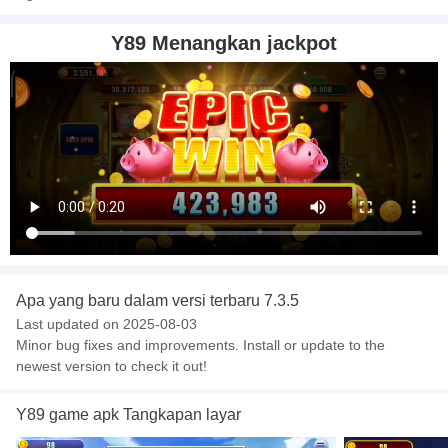
🃏 Permainan Kartu Tradisional
Y89 Menangkan jackpot
Nikmati sensasi permainan kartu asli Indonesia seperti Gaple dan
Ceme yang telah diadaptasi secara digital. Mainkan versi otentik
dari permainan tradisional ini dengan pemain dari seluruh
nusantara. Fitur multiplayer real-time memungkinkan Anda
berinteraksi langsung dengan lawan sambil menikmati grafis HD
yang memukau.
📲 Cara Download & Instal
1. Kunjungi uucq.org di browser Android Anda 2. Klik tombol
'Download APK' berwarna hijau 3. Izinkan instalasi dari sumber
tidak dikenal di pengaturan 4. Tunggu proses download selesai
(file berukuran 85MB) 5. Buka file APK dan ikuti panduan instalasi
Apa yang baru dalam versi terbaru 7.3.5
6. Login dengan akun Anda dan klaim bonus selamat datang
Last updated on 2025-08-03
Rp50.000!
Minor bug fixes and improvements. Install or update to the
🌟 Fitur Premium Y89
newest version to check it out!
Y89 Game dilengkapi fitur-fitur eksklusif: - Live Chat 24/7 dengan
Y89 game apk Tangkapan layar
customer service profesional - Sistem keamanan enkripsi 256-bit
- Metode pembayaran lokal: OVO, DANA, Gopay, Bank Transfer -