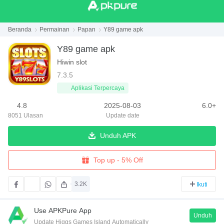
Beranda
Permainan
Papan
Y89 game apk
Y89 game apk
Hiwin slot
7.3.5
Aplikasi Terpercaya
4.8
2025-08-03
6.0+
8051
Ulasan
Update date
Unduh APK
Top up - 5% Off
3.2K
Ikuti
Use APKPure App
Unduh
Update Higgs Games Island Automatically